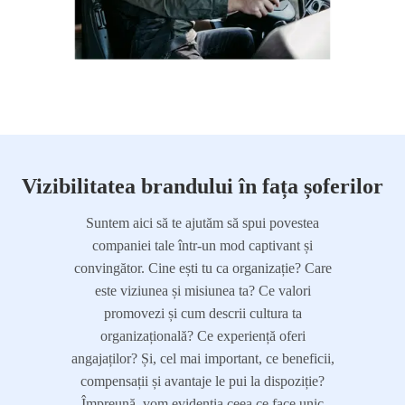
Vizibilitatea brandului în fața șoferilor
Suntem aici să te ajutăm să spui povestea
companiei tale într-un mod captivant și
convingător. Cine ești tu ca organizație? Care
este viziunea și misiunea ta? Ce valori
promovezi și cum descrii cultura ta
organizațională? Ce experiență oferi
angajaților? Și, cel mai important, ce beneficii,
compensații și avantaje le pui la dispoziție?
Împreună, vom evidenția ceea ce face unic